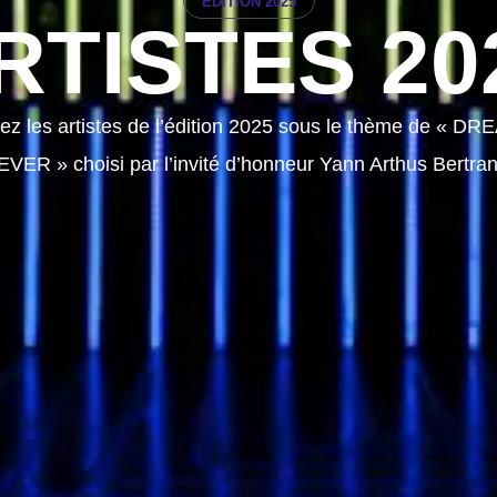
ÉDITION 2025
RTISTES 20
z les artistes de l’édition 2025 sous le thème de « D
EVER » choisi par l’invité d’honneur Yann Arthus Bertra