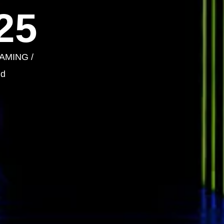
25
REAMING /
nd