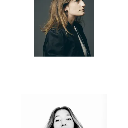
JUSTINE EMARD
Co(Al)xistence
PRIX DU PUBLIC