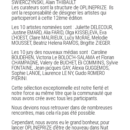
SWIERCZYNSKI, Alain THIBAULT
Les curateurs sont la structure de OPLINEPRIZE. Ils
ont la responsabilité de désigner les artistes qui
participeront à cette 12ème édition.
Les 10 artistes nominées sont : Juliette DELECOUR,
Justine EMARD, Alia FARID, Olga KISSELEVA, Eva
L’HOEST, Claire MALRIEUX, Lucy McRAE, Melodie
MOUSSET, Beatriz Helena RAMOS, Brigitte ZIEGER.
Les 10 jury des nouveaux médias sont : Caroline
BOUDEHEN, Victoria Le BOLOC’H-SALAMA et Florian
CHAMPAGNE, Valery de BUCHET, Eli COMMINS, Sylvie
FONTAINE, Jean-jacques GAY, Alexia GUGGEMOS,
Sophie LANOE, Laurence LE NY, Guido ROMERO
PIERINI.
Cette sélection exceptionnelle est notre fierté et
notre force au même titre que la communauté que
nous avons crée avec tous les participants.
Nous devions nous retrouver dans de nombreuses
rencontres, mais cela n’a pas été possible.
Cependant, nous avons eu le grand bonheur, pour
lancer OPLINEPRIZE d’être de nouveau dans Nuit