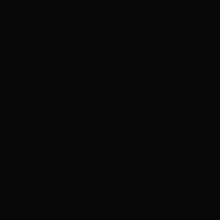
Huyghe, Okayama (Japon), « Suspended time, Extended space »
Casino Luxembourg (Benelux), « Fluo Noir » (BIP2018, Liege, BE),
« WHSS » (Melange, Koln, DE), Mémoires (ADGY Culture
Development Co. LtD., Bejing, CH), Trouble Water (Szczecin
Museum, Szczecin, PL), « Now Belgium Now» (LLS358, Antwerp,
BE), « Chimera : Marcel Berlanger, Djos Janssens et Eva L’Hoest»
(Meetfactory, Prague, CZ), « Marres currents #3:Sighseeing »
(Maastricht, NL).
Ses films ont été programmés récemment sous la forme d’une
performance à la dernière édition du IFFR à Rotterdam,
ImagesPassage à Annecy, le MACRo Museum à Rome, les
Rencontres Internationales Paris–Berlin en 2018 ainsi que le Visite
Film Festival à Anvers.