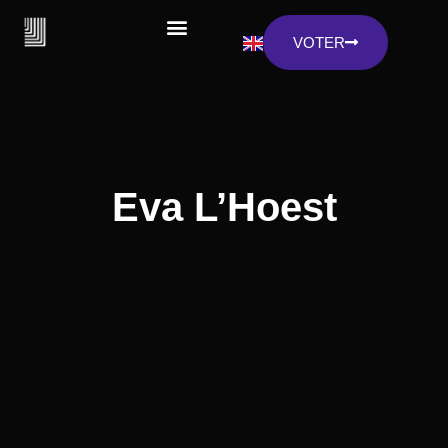
VOTER
Eva L’Hoest
Eva L’Hoest (Liège, 1991, Belgique – vit et travaille à Bruxelles )
explore les façons dont toutes les natures d’images mentales, en
particulier le souvenir et la réminiscence, trouvent à se re–
matérialiser dans une forme technologique. Elle poursuit avant tout
l’exploration de la mémoire et de son infime et étrange réalité
subsistante. Pièces après pièces, l’artiste s’approprie les
technologies de son contemporain pour révéler à la fois leur nature
de prothèses d’appréhension du monde et leur potentiel en tant
que médium artistique.
Son travail a été récemment présenté à la quinzième Biennale de
Lyon, Lyon (France) curaté par le Palais de Tokyo, la Triennale
Okayama Art Summit 2019 “IF THE SNAKE” curaté par Pierre