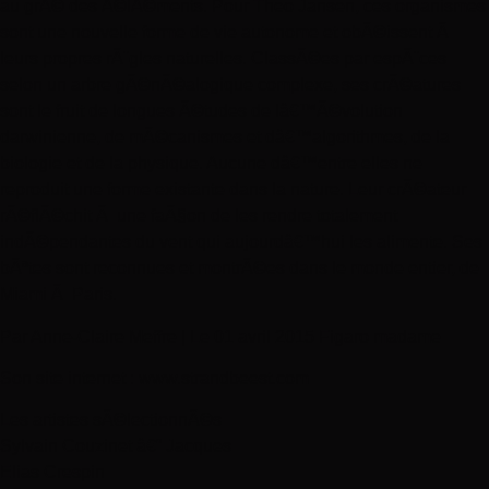
au grÃ© des Ã©lÃ©ments. Pour Theo Jansen, ces organismes
sont une nouvelle forme de vie autonome et obÃ©issent Ã
leurs propres rÃ¨gles naturelles. ClassÃ©es par espÃ¨ces
selon un arbre gÃ©nÃ©alogique complexe, ses crÃ©atures
sont le fruit de longues Ã©tudes de lâ€™Ã©volution
darwinienne, de mÃ©canismes et dâ€™algorithmes, de la
biologie et de la physique. Aucune dâ€™entre elles ne
reproduit une forme existante dans la nature. Leur crÃ©ateur
rÃ©flÃ©chit Ã une faÃ§on de les rendre totalement
indÃ©pendantes du vent qui aujourdâ€™hui les alimente. Ses
bÃªtes sont reconnues et montrÃ©es dans le monde entier, de
Miami Ã Paris.
Par Anne-Claire Meffre | Le 01 avril 2015 Figaro madame
Son site internet : www.strandbeest.com
Les artistes sÃ©lectionnÃ©s
Sylvain Couzinet â€“ Jacques
Elias Crespin