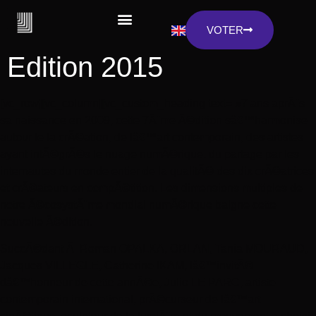
VOTER
Edition 2015
[vc_row][vc_column][vc_custom_heading text= »7 ans aprÃ¨s
sa naissance en 2009, cette 7Ã¨me Ã©dition sâ€™harmonise
autour le la crÃ©ation, de lâ€™art contemporain, des artistes
ayant intÃ©grÃ©s le nuage numÃ©rique, du partage par les
internautes du monde entier de la qualitÃ© des dix crÃ©atrices
et crÃ©ateurs en compÃ©tition. Les dimensions multiples de
notre Ã©cosystÃ¨me mondial numÃ©rique baigne cette
nouvelle Ã©dition.
SuccÃ©dant Ã Roman OPALKA, ORLAN, Tania MOURAUD,
Jacques VILLEGLE, Catherine IKAM, lâ€™invitÃ©
dâ€™honneur de cette annÃ©e, Julio LE PARC, artiste
contemporain international, prÃ©curseur de lâ€™art