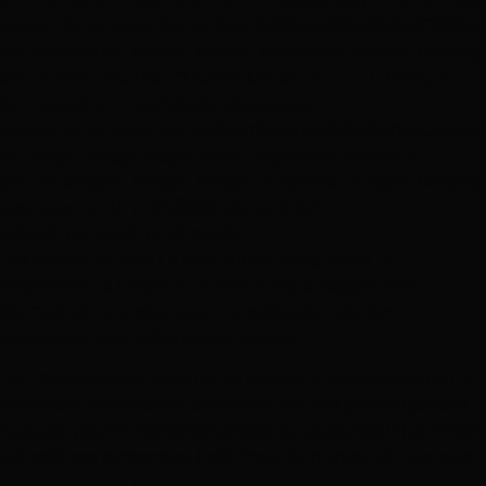
google_fonts= »font_family:Open%20Sans%3A300%2C300ital
[/vc_column][/vc_row][vc_row][vc_column][vc_custom_heading
text= » INVITÃ‰ Dâ€™HONNEUR â€“ JULIO LE PARC »
font_container= »tag:h2|text_align:center »
google_fonts= »font_family:Open%20Sans%3A300%2C300ita
[vc_single_image image= »400″ alignment= »center »]
[/vc_column][/vc_row][vc_row][vc_column][vc_custom_heading
text= »Â« LumiÃ¨res/DÃ©rÃ¨glements â€“
DÃ©rÃ¨glements/LumiÃ¨res Â»
Les travaux de Julio Le Parc sur le champ visuel, le
mouvement, la lumieÌ€re ou encore sur le rapport entre
lâ€™oeuvre et le spectateur, correspondent aÌ€ des
questionnements treÌ€s contemporains.
Lâ€™engagement physique du visiteur, le trouble visuel ou la
reÌduction/ amplification des formes sont des preÌoccupations
capitales pour de nombreux artistes qui aujourdâ€™hui mettent
aÌ€ profit ses recherches. Il sâ€™agit de montrer aÌ€ quel point
la pratique de ce jeune artiste de plus de 80 ans demeure