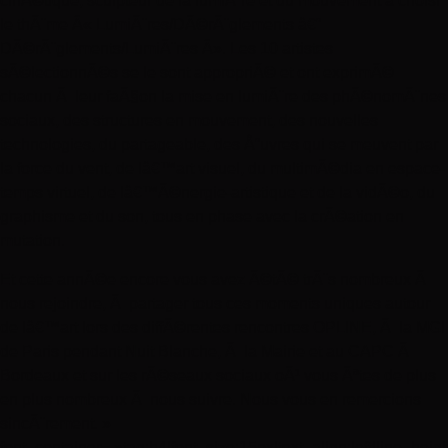
cinÃ©tique, sculpteur de la lumiÃ¨re et du mouvement a choisi
le thÃ¨me Â« LumiÃ¨res/DÃ©rÃ¨glements â€“
DÃ©rÃ¨glements/LumiÃ¨res Â». Les 10 artistes
sÃ©lectionnÃ©s se le sont appropriÃ© et ont exprimÃ©
chacun Ã leur faÃ§on la mise en lumiÃ¨re des phÃ©nomÃ¨nes
sociaux, des structures en mouvement, des nouvelles
technologies, du partageable, des Å“uvres qui se meuvent par
la force du vent, de lâ€™art visuel, du multimÃ©dia en espace-
temps virtuel, de lâ€™Ã©nergie-artistique et de la vidÃ©o, du
graphisme et du son, tous en phase avec la crÃ©ation en
mutation.
Et cette annÃ©e encore vous avez Ã©tÃ© trÃ¨s nombreux Ã
nous rejoindre, Ã partager tous ces moments uniques autour
de lâ€™art lors des diffÃ©rentes rencontres OPLINE, Ã la MGI
de Paris pendant Nuit Blanche, Ã la Mairie et au CAPC Ã
Bordeaux et sur les rÃ©seaux sociaux oÃ¹ vous Ãªtes de plus
en plus nombreux Ã nous suivre. Nous vous en remercions
sincÃ¨rement. »
font_container= »tag:h4|font_size:15px|text_align:left|line_heig