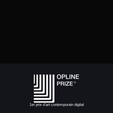
FÃ©licie Dâ€™Estienne Dâ€™Orves
Pierre GrangÃ© Praderas
Gun Gordillo
Pierre Laniau
Guillaume Robert
Yann Toma
Hee Won Lee »
font_container= »tag:h4|font_size:15px|text_align:left|line_heig
google_fonts= »font_family:Open%20Sans%3A300%2C300ital
[/vc_column][/vc_row]
1er prix d'art contemporain digital