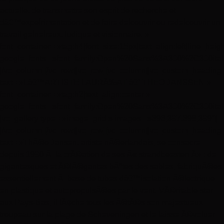
actuelle, de transmettre son esprit de recherche et
dâ€™expeÌrimentation et de faire deÌcouvrir ou redeÌcouvrir un
travail geÌneÌreux, ludique et visionnaire. »
font_container= »tag:h4|font_size:15px|text_align:left|line_heig
google_fonts= »font_family:Open%20Sans%3A300%2C300ital
[/vc_column][/vc_row][vc_row][vc_column][vc_custom_heading
text= »Lâ€™ARTISTE LAURÃ‰AT â€“ THEO JANSSEN »
font_container= »tag:h2|text_align:center »
google_fonts= »font_family:Open%20Sans%3A300%2C300ita
[vc_gallery type= »image_grid » images= »396,397,398,399″]
[/vc_column][/vc_row][vc_row][vc_column][vc_custom_heading
text= »ThÃ©o Jansen, artiste nÃ©erlandais, se consacre
depuis 1990 Ã la crÃ©ation de ses Â« strandbeesten Â» : de
gigantesques et Ã©lÃ©gantes bÃªtes des sables, fabriquÃ©es
essentiellement Ã base de tubes dâ€™isolation Ã©lectrique
en plastique et autopropulsÃ©es par le vent. VÃ©ritable star
aux Pays-Bas, il lÃ¢che tous les Ã©tÃ©s son majestueux
troupeau sur la plage de Scheveningen et le laisse Ã©voluer