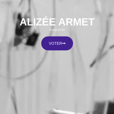
ALIZÉE ARMET
Incub.IA.tor
VOTER